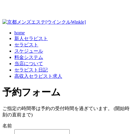
home
新人セラピスト
セラピスト
スケジュール
料金システム
当店について
セラピスト日記
高収入セラピスト求人
予約フォーム
ご指定の時間帯は予約の受付時間を過ぎています。 (開始時
刻の直前まで)
名前