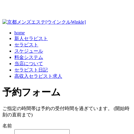
home
新人セラピスト
セラピスト
スケジュール
料金システム
当店について
セラピスト日記
高収入セラピスト求人
予約フォーム
ご指定の時間帯は予約の受付時間を過ぎています。 (開始時
刻の直前まで)
名前