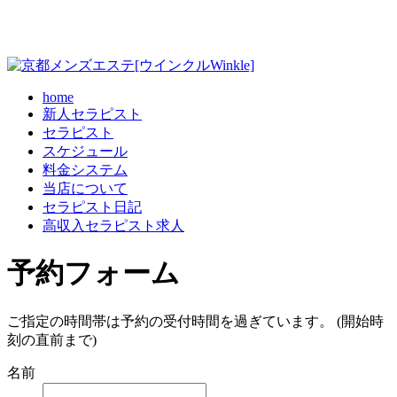
home
新人セラピスト
セラピスト
スケジュール
料金システム
当店について
セラピスト日記
高収入セラピスト求人
予約フォーム
ご指定の時間帯は予約の受付時間を過ぎています。 (開始時
刻の直前まで)
名前