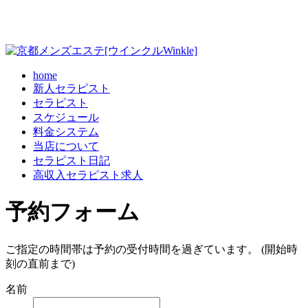
home
新人セラピスト
セラピスト
スケジュール
料金システム
当店について
セラピスト日記
高収入セラピスト求人
予約フォーム
ご指定の時間帯は予約の受付時間を過ぎています。 (開始時
刻の直前まで)
名前