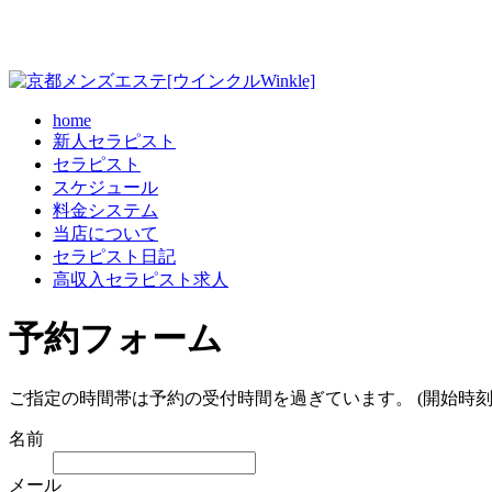
home
新人セラピスト
セラピスト
スケジュール
料金システム
当店について
セラピスト日記
高収入セラピスト求人
予約フォーム
ご指定の時間帯は予約の受付時間を過ぎています。 (開始時刻
名前
メール