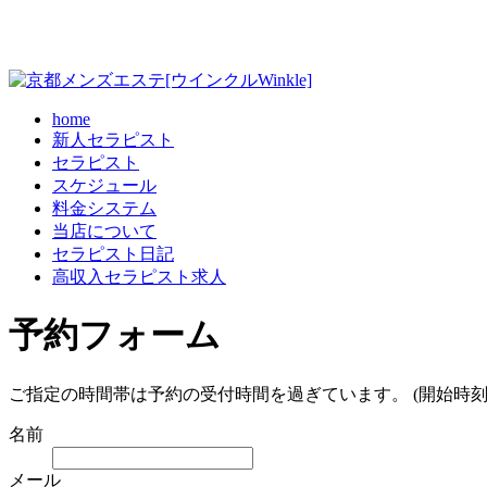
home
新人セラピスト
セラピスト
スケジュール
料金システム
当店について
セラピスト日記
高収入セラピスト求人
予約フォーム
ご指定の時間帯は予約の受付時間を過ぎています。 (開始時刻
名前
メール