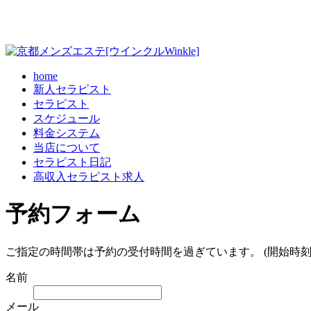
home
新人セラピスト
セラピスト
スケジュール
料金システム
当店について
セラピスト日記
高収入セラピスト求人
予約フォーム
ご指定の時間帯は予約の受付時間を過ぎています。 (開始時刻
名前
メール