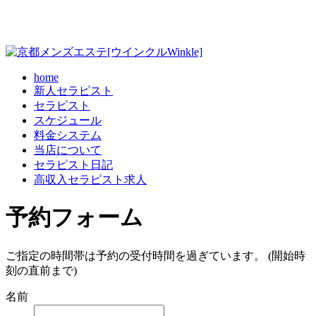
home
新人セラピスト
セラピスト
スケジュール
料金システム
当店について
セラピスト日記
高収入セラピスト求人
予約フォーム
ご指定の時間帯は予約の受付時間を過ぎています。 (開始時
刻の直前まで)
名前