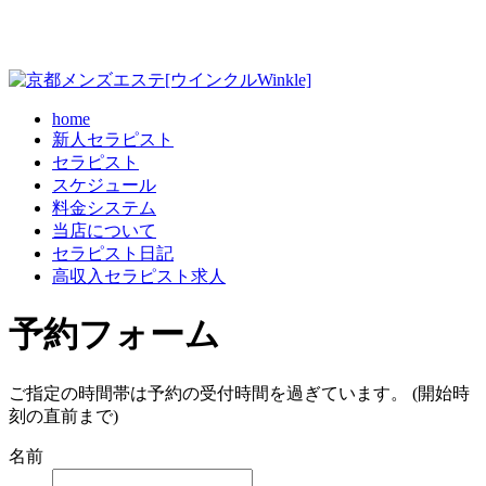
home
新人セラピスト
セラピスト
スケジュール
料金システム
当店について
セラピスト日記
高収入セラピスト求人
予約フォーム
ご指定の時間帯は予約の受付時間を過ぎています。 (開始時
刻の直前まで)
名前