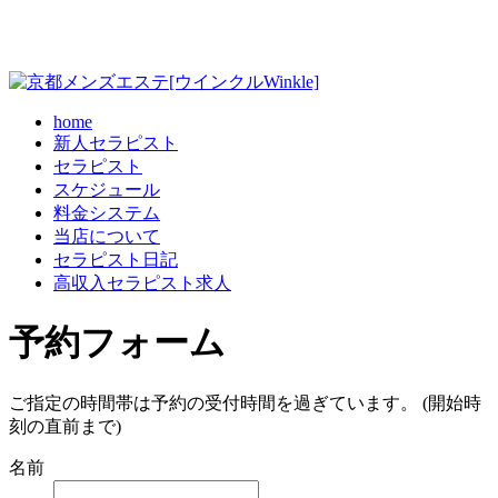
home
新人セラピスト
セラピスト
スケジュール
料金システム
当店について
セラピスト日記
高収入セラピスト求人
予約フォーム
ご指定の時間帯は予約の受付時間を過ぎています。 (開始時
刻の直前まで)
名前