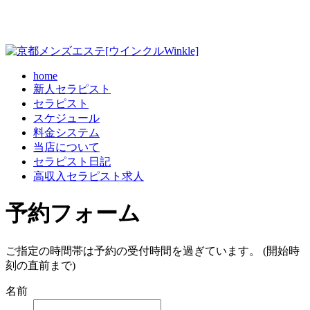
home
新人セラピスト
セラピスト
スケジュール
料金システム
当店について
セラピスト日記
高収入セラピスト求人
予約フォーム
ご指定の時間帯は予約の受付時間を過ぎています。 (開始時
刻の直前まで)
名前