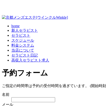
home
新人セラピスト
セラピスト
スケジュール
料金システム
当店について
セラピスト日記
高収入セラピスト求人
予約フォーム
ご指定の時間帯は予約の受付時間を過ぎています。 (開始時刻
名前
メール