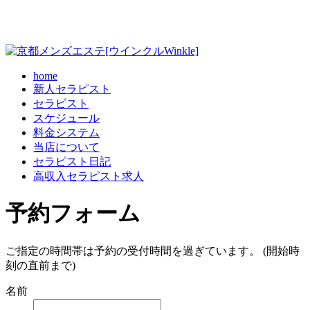
home
新人セラピスト
セラピスト
スケジュール
料金システム
当店について
セラピスト日記
高収入セラピスト求人
予約フォーム
ご指定の時間帯は予約の受付時間を過ぎています。 (開始時
刻の直前まで)
名前