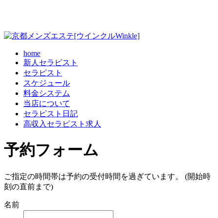
home
新人セラピスト
セラピスト
スケジュール
料金システム
当店について
セラピスト日記
高収入セラピスト求人
予約フォーム
ご指定の時間帯は予約の受付時間を過ぎています。 (開始時
刻の直前まで)
名前