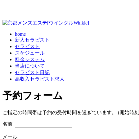
home
新人セラピスト
セラピスト
スケジュール
料金システム
当店について
セラピスト日記
高収入セラピスト求人
予約フォーム
ご指定の時間帯は予約の受付時間を過ぎています。 (開始時刻
名前
メール