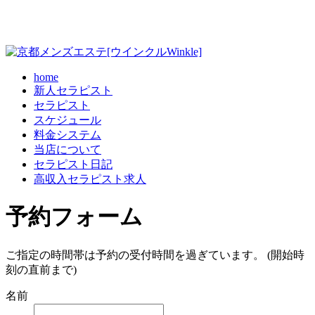
home
新人セラピスト
セラピスト
スケジュール
料金システム
当店について
セラピスト日記
高収入セラピスト求人
予約フォーム
ご指定の時間帯は予約の受付時間を過ぎています。 (開始時
刻の直前まで)
名前