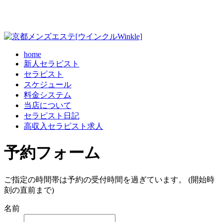
home
新人セラピスト
セラピスト
スケジュール
料金システム
当店について
セラピスト日記
高収入セラピスト求人
予約フォーム
ご指定の時間帯は予約の受付時間を過ぎています。 (開始時
刻の直前まで)
名前