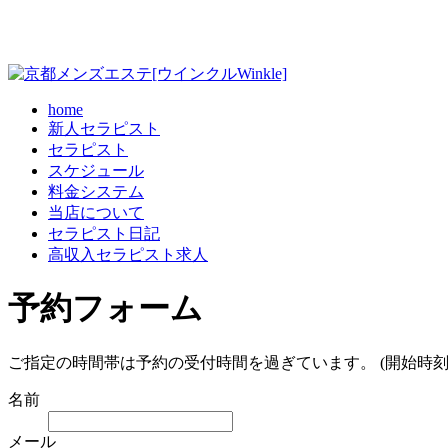
home
新人セラピスト
セラピスト
スケジュール
料金システム
当店について
セラピスト日記
高収入セラピスト求人
予約フォーム
ご指定の時間帯は予約の受付時間を過ぎています。 (開始時刻
名前
メール