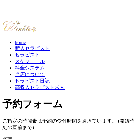
home
新人セラピスト
セラピスト
スケジュール
料金システム
当店について
セラピスト日記
高収入セラピスト求人
予約フォーム
ご指定の時間帯は予約の受付時間を過ぎています。 (開始時
刻の直前まで)
名前