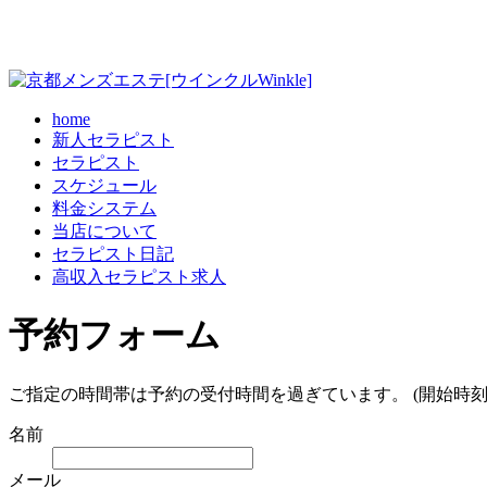
home
新人セラピスト
セラピスト
スケジュール
料金システム
当店について
セラピスト日記
高収入セラピスト求人
予約フォーム
ご指定の時間帯は予約の受付時間を過ぎています。 (開始時刻
名前
メール