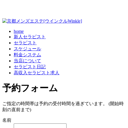
home
新人セラピスト
セラピスト
スケジュール
料金システム
当店について
セラピスト日記
高収入セラピスト求人
予約フォーム
ご指定の時間帯は予約の受付時間を過ぎています。 (開始時
刻の直前まで)
名前