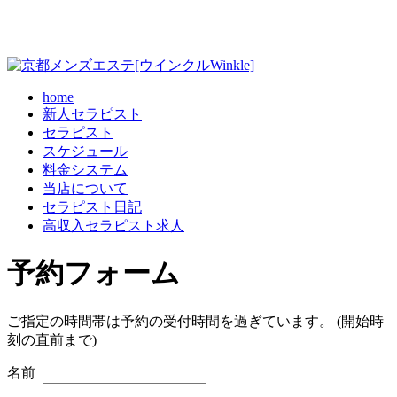
home
新人セラピスト
セラピスト
スケジュール
料金システム
当店について
セラピスト日記
高収入セラピスト求人
予約フォーム
ご指定の時間帯は予約の受付時間を過ぎています。 (開始時
刻の直前まで)
名前