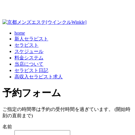
home
新人セラピスト
セラピスト
スケジュール
料金システム
当店について
セラピスト日記
高収入セラピスト求人
予約フォーム
ご指定の時間帯は予約の受付時間を過ぎています。 (開始時
刻の直前まで)
名前