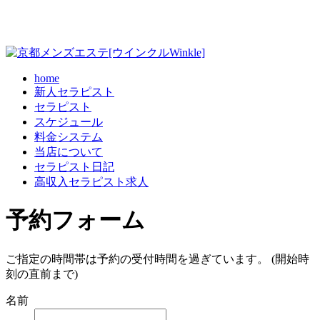
home
新人セラピスト
セラピスト
スケジュール
料金システム
当店について
セラピスト日記
高収入セラピスト求人
予約フォーム
ご指定の時間帯は予約の受付時間を過ぎています。 (開始時
刻の直前まで)
名前