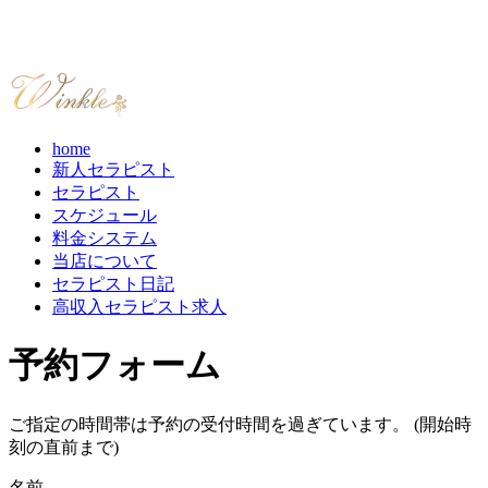
home
新人セラピスト
セラピスト
スケジュール
料金システム
当店について
セラピスト日記
高収入セラピスト求人
予約フォーム
ご指定の時間帯は予約の受付時間を過ぎています。 (開始時
刻の直前まで)
名前