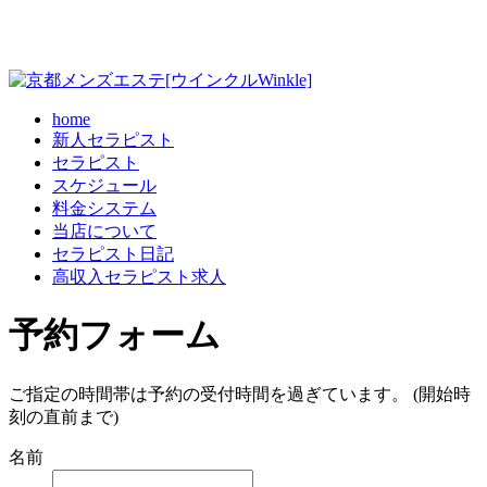
home
新人セラピスト
セラピスト
スケジュール
料金システム
当店について
セラピスト日記
高収入セラピスト求人
予約フォーム
ご指定の時間帯は予約の受付時間を過ぎています。 (開始時
刻の直前まで)
名前