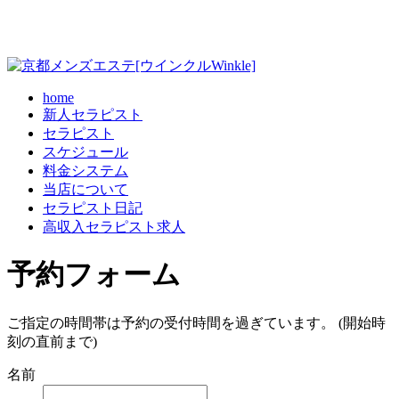
home
新人セラピスト
セラピスト
スケジュール
料金システム
当店について
セラピスト日記
高収入セラピスト求人
予約フォーム
ご指定の時間帯は予約の受付時間を過ぎています。 (開始時
刻の直前まで)
名前