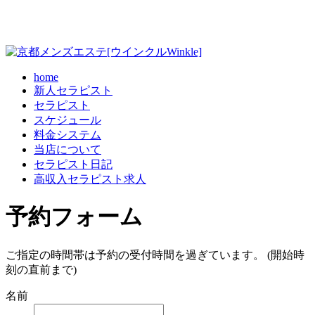
home
新人セラピスト
セラピスト
スケジュール
料金システム
当店について
セラピスト日記
高収入セラピスト求人
予約フォーム
ご指定の時間帯は予約の受付時間を過ぎています。 (開始時
刻の直前まで)
名前