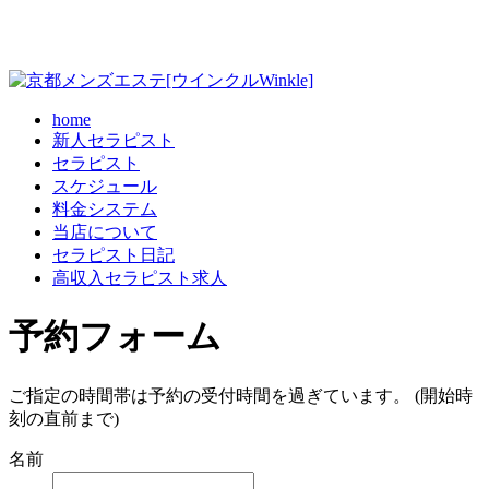
home
新人セラピスト
セラピスト
スケジュール
料金システム
当店について
セラピスト日記
高収入セラピスト求人
予約フォーム
ご指定の時間帯は予約の受付時間を過ぎています。 (開始時
刻の直前まで)
名前