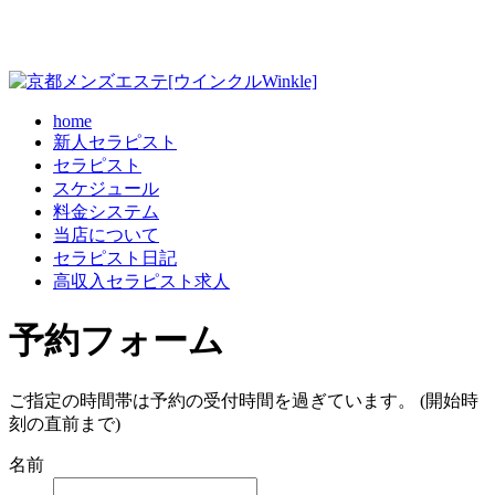
home
新人セラピスト
セラピスト
スケジュール
料金システム
当店について
セラピスト日記
高収入セラピスト求人
予約フォーム
ご指定の時間帯は予約の受付時間を過ぎています。 (開始時
刻の直前まで)
名前