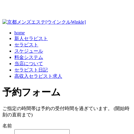
home
新人セラピスト
セラピスト
スケジュール
料金システム
当店について
セラピスト日記
高収入セラピスト求人
予約フォーム
ご指定の時間帯は予約の受付時間を過ぎています。 (開始時
刻の直前まで)
名前