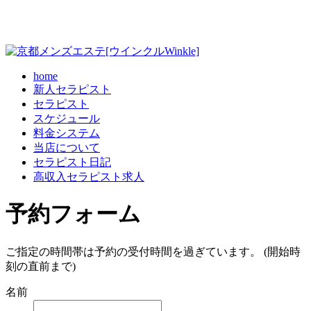
home
新人セラピスト
セラピスト
スケジュール
料金システム
当店について
セラピスト日記
高収入セラピスト求人
予約フォーム
ご指定の時間帯は予約の受付時間を過ぎています。 (開始時
刻の直前まで)
名前