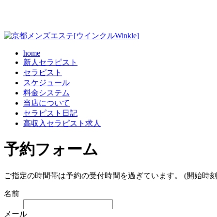
home
新人セラピスト
セラピスト
スケジュール
料金システム
当店について
セラピスト日記
高収入セラピスト求人
予約フォーム
ご指定の時間帯は予約の受付時間を過ぎています。 (開始時刻
名前
メール