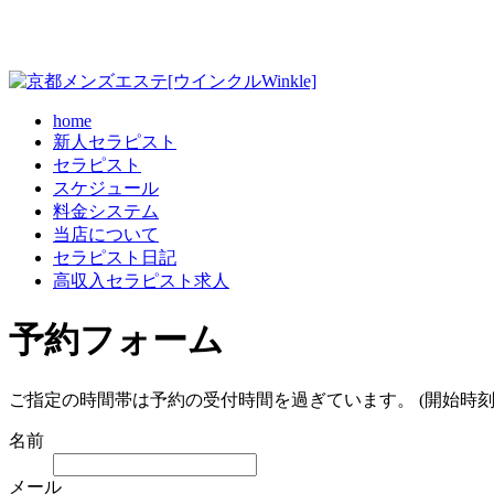
home
新人セラピスト
セラピスト
スケジュール
料金システム
当店について
セラピスト日記
高収入セラピスト求人
予約フォーム
ご指定の時間帯は予約の受付時間を過ぎています。 (開始時刻
名前
メール