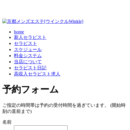
home
新人セラピスト
セラピスト
スケジュール
料金システム
当店について
セラピスト日記
高収入セラピスト求人
予約フォーム
ご指定の時間帯は予約の受付時間を過ぎています。 (開始時
刻の直前まで)
名前