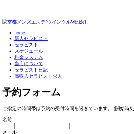
home
新人セラピスト
セラピスト
スケジュール
料金システム
当店について
セラピスト日記
高収入セラピスト求人
予約フォーム
ご指定の時間帯は予約の受付時間を過ぎています。 (開始時刻
名前
メール