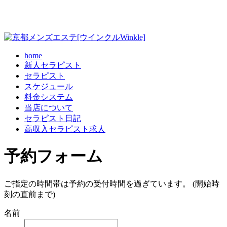
home
新人セラピスト
セラピスト
スケジュール
料金システム
当店について
セラピスト日記
高収入セラピスト求人
予約フォーム
ご指定の時間帯は予約の受付時間を過ぎています。 (開始時
刻の直前まで)
名前