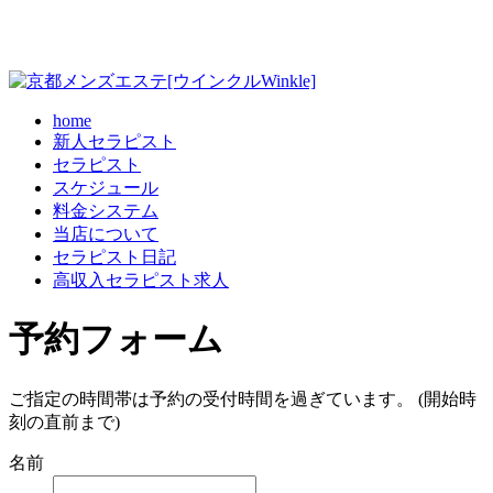
home
新人セラピスト
セラピスト
スケジュール
料金システム
当店について
セラピスト日記
高収入セラピスト求人
予約フォーム
ご指定の時間帯は予約の受付時間を過ぎています。 (開始時
刻の直前まで)
名前