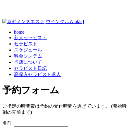
home
新人セラピスト
セラピスト
スケジュール
料金システム
当店について
セラピスト日記
高収入セラピスト求人
予約フォーム
ご指定の時間帯は予約の受付時間を過ぎています。 (開始時
刻の直前まで)
名前