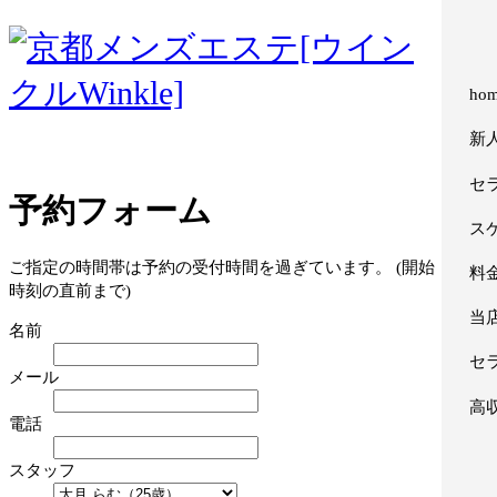
ho
新
セ
予約フォーム
ス
ご指定の時間帯は予約の受付時間を過ぎています。 (開始
料
時刻の直前まで)
当
名前
セ
メール
高
電話
スタッフ