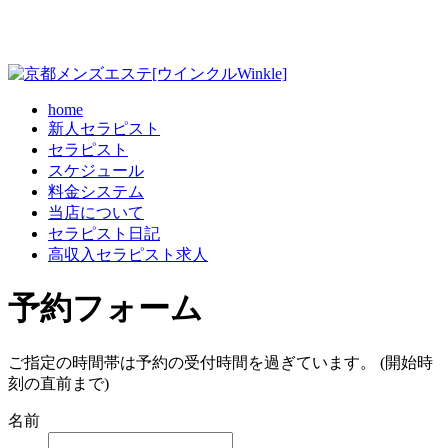
home
新人セラピスト
セラピスト
スケジュール
料金システム
当店について
セラピスト日記
高収入セラピスト求人
予約フォーム
ご指定の時間帯は予約の受付時間を過ぎています。 (開始時
刻の直前まで)
名前