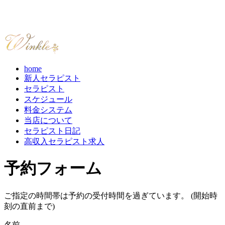
home
新人セラピスト
セラピスト
スケジュール
料金システム
当店について
セラピスト日記
高収入セラピスト求人
予約フォーム
ご指定の時間帯は予約の受付時間を過ぎています。 (開始時
刻の直前まで)
名前