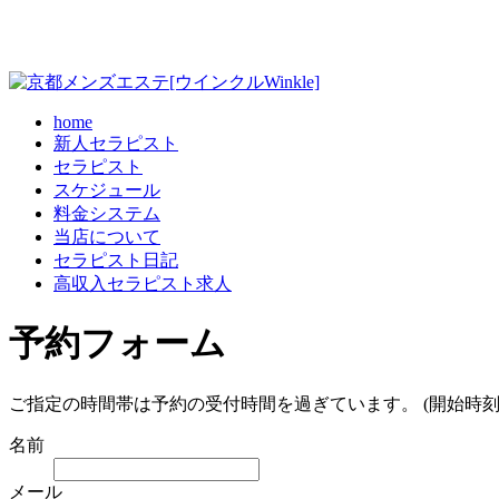
home
新人セラピスト
セラピスト
スケジュール
料金システム
当店について
セラピスト日記
高収入セラピスト求人
予約フォーム
ご指定の時間帯は予約の受付時間を過ぎています。 (開始時刻
名前
メール