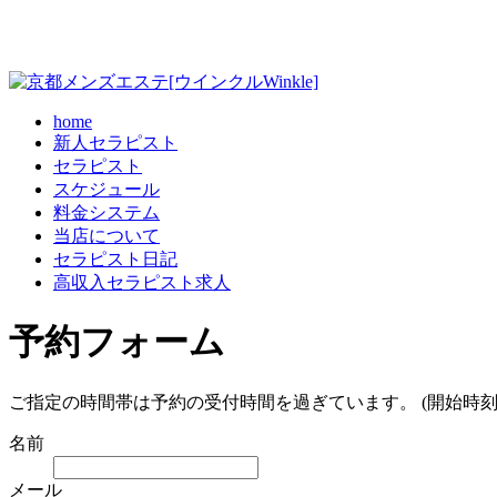
home
新人セラピスト
セラピスト
スケジュール
料金システム
当店について
セラピスト日記
高収入セラピスト求人
予約フォーム
ご指定の時間帯は予約の受付時間を過ぎています。 (開始時刻
名前
メール