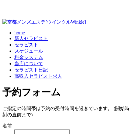
home
新人セラピスト
セラピスト
スケジュール
料金システム
当店について
セラピスト日記
高収入セラピスト求人
予約フォーム
ご指定の時間帯は予約の受付時間を過ぎています。 (開始時
刻の直前まで)
名前