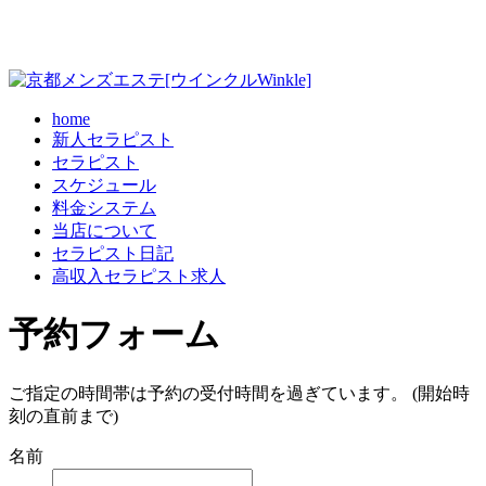
home
新人セラピスト
セラピスト
スケジュール
料金システム
当店について
セラピスト日記
高収入セラピスト求人
予約フォーム
ご指定の時間帯は予約の受付時間を過ぎています。 (開始時
刻の直前まで)
名前