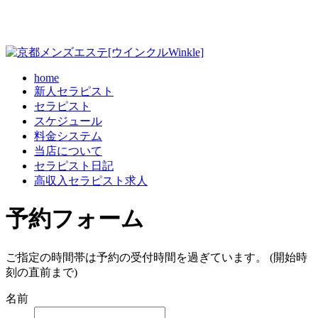
home
新人セラピスト
セラピスト
スケジュール
料金システム
当店について
セラピスト日記
高収入セラピスト求人
予約フォーム
ご指定の時間帯は予約の受付時間を過ぎています。 (開始時
刻の直前まで)
名前