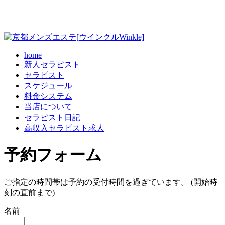
home
新人セラピスト
セラピスト
スケジュール
料金システム
当店について
セラピスト日記
高収入セラピスト求人
予約フォーム
ご指定の時間帯は予約の受付時間を過ぎています。 (開始時
刻の直前まで)
名前