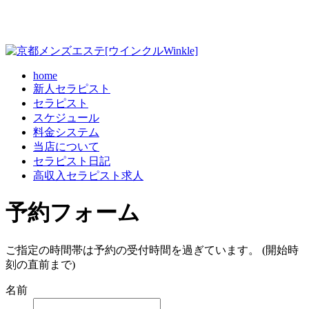
home
新人セラピスト
セラピスト
スケジュール
料金システム
当店について
セラピスト日記
高収入セラピスト求人
予約フォーム
ご指定の時間帯は予約の受付時間を過ぎています。 (開始時
刻の直前まで)
名前