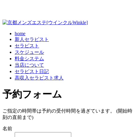
home
新人セラピスト
セラピスト
スケジュール
料金システム
当店について
セラピスト日記
高収入セラピスト求人
予約フォーム
ご指定の時間帯は予約の受付時間を過ぎています。 (開始時
刻の直前まで)
名前